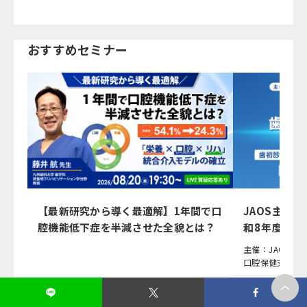
おすすめセミナー
【最新研究から導く最適解】1年間で口
JAOS主催
腔機能低下症を半減させた全貌とは？
和8年度（2
応
主催：JAOS（
口腔保健支援機
15,630（