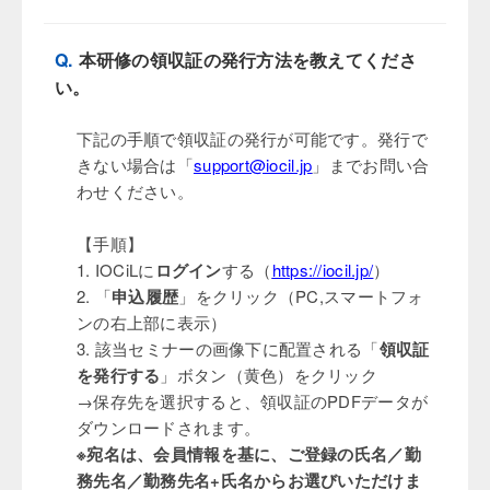
Q.
本研修の領収証の発行方法を教えてくださ
い。
下記の手順で領収証の発行が可能です。発行で
きない場合は「
support@iocil.jp
」までお問い合
わせください。
【手順】
1. IOCiLに
ログイン
する（
https://iocil.jp/
）
2. 「
申込履歴
」をクリック（PC,スマートフォ
ンの右上部に表示）
3. 該当セミナーの画像下に配置される「
領収証
を発行する
」ボタン（黄色）をクリック
→保存先を選択すると、領収証のPDFデータが
ダウンロードされます。
※宛名は、会員情報を基に、ご登録の氏名／勤
務先名／勤務先名+氏名からお選びいただけま