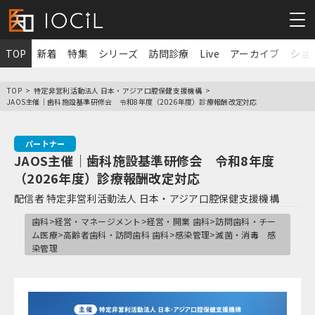
TOP
新着
特集
シリーズ
訪問診療
Live
アーカイブ
ショ
TOP
特定非営利活動法人 日本・アジア口腔保健支援機構
JAOS主催｜歯科施設基準研修会 令和8年度（2026年度）診療報酬改定対応
パートナー
JAOS主催｜歯科施設基準研修会 令和8年度
（2026年度）診療報酬改定対応
配信者
特定非営利活動法人 日本・アジア口腔保健支援機構
歯科>経営・マネージメント>経営・開業 歯科>訪問歯科・チー
ム医療>高齢者歯科・訪問歯科 歯科>感染管理>滅菌・消毒 感
染管理