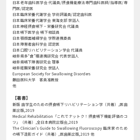
日本老年歯科医学会 代議員/摂食機能療法専門歯科医師/指導医/専
門医/認定医
日本臨床栄養代謝学会 学術評議員/認定歯科医
日本臨床栄養代謝学会 東海支部 世話人
日本神経摂食嚥下・栄養研究会 代議員
日本嚥下医学会 嚥下相談員
日本顎顔面補綴学会 学際連携委員
日本障害者歯科学会 認定医
日本口腔リハビリテーション学会 代議員
岐阜県多“食”種連携研究会 代表世話人
岐阜県嚥下障害研究会 理事
岐阜経腸栄養研究会 世話人
European Society for Swallowing Disorders
藤田医科大学 客員准教授
他
【著書】
新版 歯学生のための摂食嚥下リハビリテーション学（共著）,医歯
薬出版,2019
Medical Rehabilitation「これでナットク！摂食嚥下機能評価のコ
ツ」（共著）,全日本病院出版会,2019
The Clinician's Guide to Swallowing Fluoroscopy 臨床家のため
の嚥下造影ガイド（共著）,医歯薬出版,2019 他