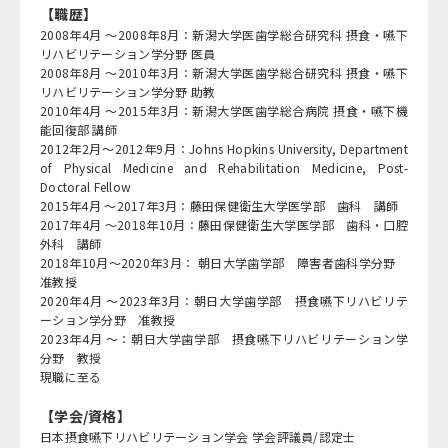
【職歴】
2008年4月 ～2008年8月：新潟大学医歯学総合研究科 摂食・嚥下
リハビリテーション学分野 医員
2008年8月 ～2010年3月：新潟大学医歯学総合研究科 摂食・嚥下
リハビリテーション学分野 助教
2010年4月 ～2015年3月：新潟大学医歯学総合病院 摂食・嚥下機
能回復部 講師
2012
年2月～2012年9月：Johns Hopkins University, Department
of Physical Medicine and Rehabilitation Medicine, Post-
Doctoral Fellow
2015年4月 ～2017年3月：藤田保健衛生大学医学部 歯科 講師
2017年4月 ～2018年10月：藤田保健衛生大学医学部 歯科・口腔
外科 講師
2018年10月～2020年3月： 朝日大学歯学部 障害者歯科学分野
准教授
2020年4月 ～2023年3月：朝日大学歯学部 摂食嚥下リハビリテ
ーション学分野 准教授
2023年4月 ～：朝日大学歯学部 摂食嚥下リハビリテーション学
分野 教授
現職に至る
【学会/資格】
日本摂食嚥下リハビリテーション学会 学会評議員/認定士