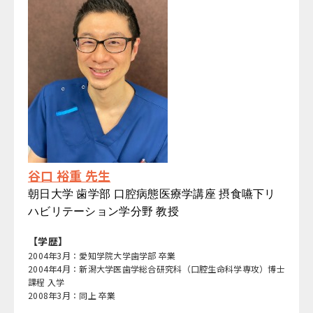
谷口 裕重 先生
朝日大学 歯学部 口腔病態医療学講座 摂食嚥下リ
ハビリテーション学分野 教授
【学歴】
2004年3月：愛知学院大学歯学部 卒業
2004年4月：新潟大学医歯学総合研究科（口腔生命科学専攻）博士
課程 入学
2008年3月：同上 卒業