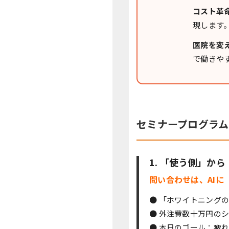
コスト革
現します
医院を変
で働きや
セミナープログラム
1. 「使う側」か
問い合わせは、AIに
● 「ホワイトニング
● 外注費数十万円の
● 本日のゴール：疲