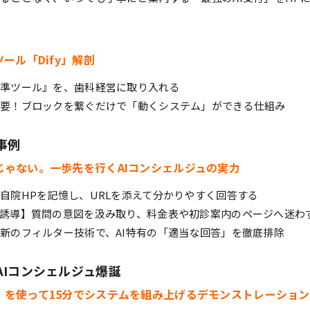
ール「Dify」解剖
標準ツール』を、歯科経営に取り入れる
不要！ブロックを繋ぐだけで「動くシステム」ができる仕組み
事例
じゃない。一歩先を行くAIコンシェルジュの実力
】自院HPを記憶し、URLを添えて分かりやすく回答する
ジ誘導】質問の意図を汲み取り、料金表や初診案内のページへ迷わ
最新のフィルター技術で、AI特有の「適当な回答」を徹底排除
】AIコンシェルジュ爆誕
」を使って15分でシステムを組み上げるデモンストレーション