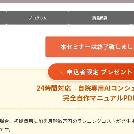
プログラム
講義概要
本セミナーは終了致しまし
＼ 申込者限定 プレゼント
24時間対応『自院専用AIコンシ
完全自作マニュアルPD
場合、初期費用に加え月額数万円のランニングコストが発生す
です。