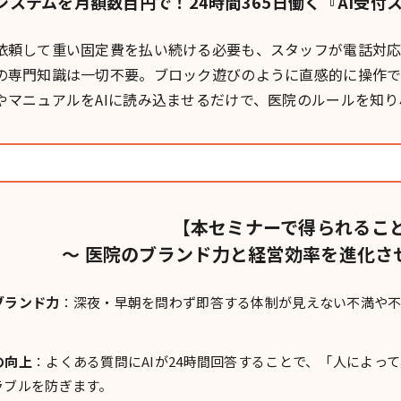
システムを月額数百円で！24時間365日働く『AI受付
依頼して重い固定費を払い続ける必要も、スタッフが電話対応
の専門知識は一切不要。ブロック遊びのように直感的に操作でき
やマニュアルをAIに読み込ませるだけで、医院のルールを知り
【本セミナーで得られるこ
〜 医院のブランド力と経営効率を進化させ
ブランド力
：深夜・早朝を問わず即答する体制が見えない不満や
の向上
：よくある質問にAIが24時間回答することで、「人によっ
ラブルを防ぎます。