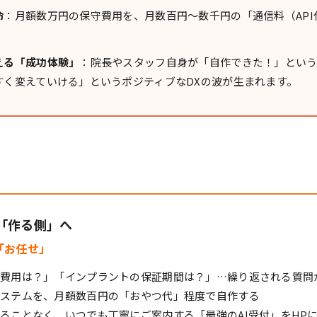
命
：月額数万円の保守費用を、月数百円〜数千円の「通信料（AP
。
える「成功体験」
：院長やスタッフ自身が「自作できた！」とい
すく変えていける」というポジティブなDXの波が生まれます。
ら「作る側」へ
「お任せ」
の費用は？」「インプラントの保証期間は？」…繰り返される質問
システムを、月額数百円の「おやつ代」程度で自作する
れることなく、いつでも丁寧にご案内する「最強のAI受付」をHP