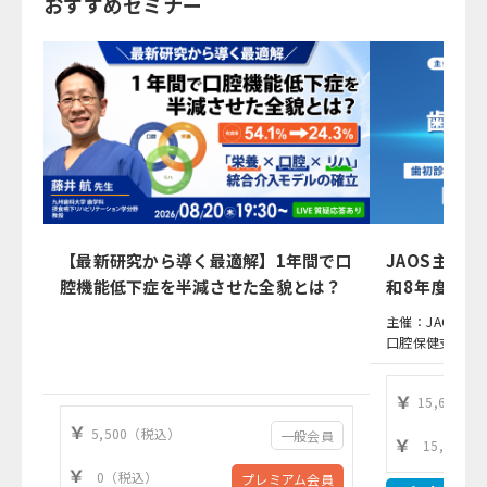
おすすめセミナー
【最新研究から導く最適解】1年間で口
JAOS主催
腔機能低下症を半減させた全貌とは？
和8年度（2
応
主催：JAOS（
口腔保健支援機
15,630（
5,500（税込）
一般会員
15,630
0（税込）
プレミアム会員