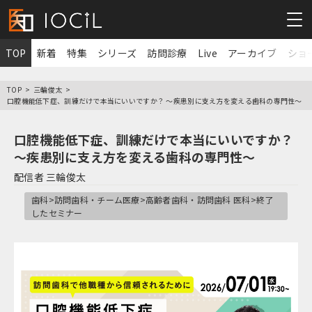
TOP
新着
特集
シリーズ
訪問診療
Live
アーカイブ
ショ
TOP
三輪俊太
口腔機能低下症、訓練だけで本当にいいですか？ ～疾患別に支え方を変える歯科の専門性～
口腔機能低下症、訓練だけで本当にいいですか？
～疾患別に支え方を変える歯科の専門性～
配信者
三輪俊太
歯科>訪問歯科・チーム医療>高齢者歯科・訪問歯科 医科>終了
したセミナー