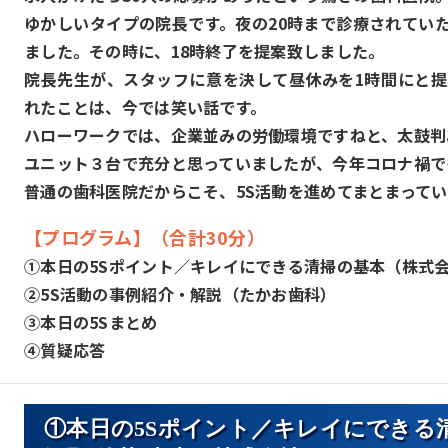
ゆかしいタイプの院長です。夜の20時まで診療されてい
ました。その時に、18時終了を提案致しました。
院長先生が、スタッフに意を決して昼休みを1時間にと
れたことは、今では笑い話です。
ハローワークでは、企業並みの労働環境ですねと、太鼓判
ユニット３台で充分と思っていましたが、今年コロナ禍で
普通の歯科医院だからこそ、5S活動を進めてまとまって
【プログラム】（合計30分）
①本日の5Sポイント／キレイにできる清掃の基本（株式
②5S活動の事例紹介・解説（たかお歯科）
③本日の5Sまとめ
④質疑応答
①本日の5Sポイント／キレイにできる