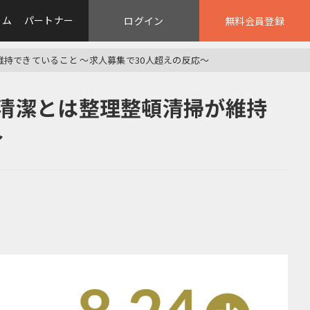
ラム
パートナー
ログイン
無料会員登録
維持できていること ～求人募集で30人超えの反応～
 清潔とは整理整頓清掃が維持
～