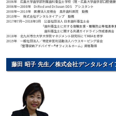
2006年 広島大学歯学部附属歯科衛生士学校（現・広島大学歯学部口腔健
2006年～2008年 Dr.Rod and Dr.Susan DDS アシスタント
2008年～2010年 医療法人双樹会 高井歯科医院 勤務
2010年～ 株式会社デンタルタイアップ 勤務
2017年7月～2018年3月 公益社団法人 日本歯科衛生士会
「歯科衛生士に対する復職支援・離職防止等推進事
歯科衛生士に関する共通ガイドライン作成委員会 
2018年 北九州市立大学大学院マネジメント研究科にてMBAを修学
2019年 一般社団法人／特定非営利活動法人ハウスキーピング協会
「整理収納アドバイザー®オフィス＆ホーム」資格取得
藤田 昭子 先生／株式会社デンタルタイ