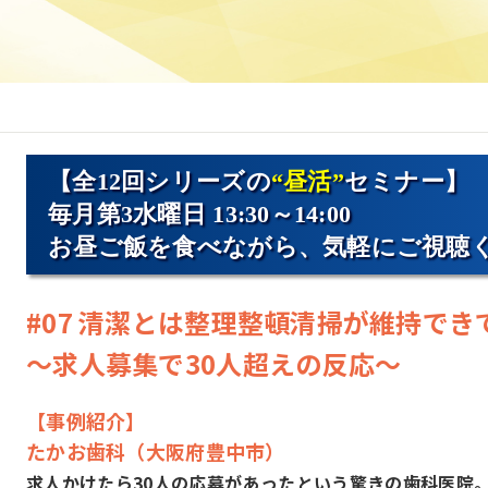
【全12回シリーズの
“昼活”
セミナー】
毎月第3水曜日 13:30～14:00
お昼ご飯を食べながら、気軽にご視聴
#07 清潔とは整理整頓清掃が維持でき
～求人募集で30人超えの反応～
【事例紹介】
たかお歯科（大阪府豊中市）
求人かけたら30人の応募があったという驚きの歯科医院