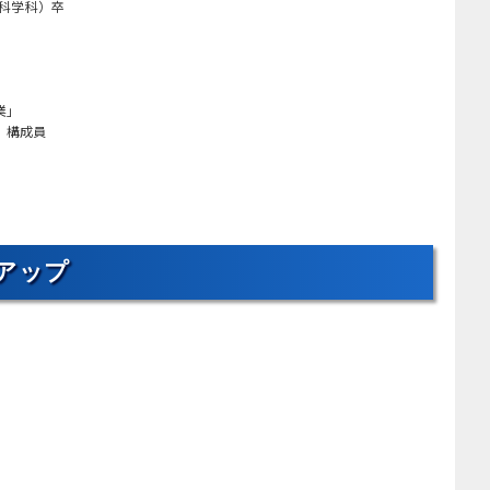
康科学科）卒
業」
構成員
アップ