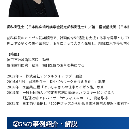
歯科衛生士（日本臨床歯周病学会認定歯科衛生士）／第二種滅菌技師（日本
歯科医院のカイゼン初期段階で、計画的な5S活動を支援する事を得意として
担当する多くの歯科医院は、変革によって大きく発展し、組織拡大や移転増
【略歴】
神戸市地域歯科医院 勤務
佐伯歯科医院 勤務 歯科医院の変革を共にする
2013年～ 株式会社デンタルタイアップ 勤務
2016.6月号 歯科衛生士「DH・DAワークを視える化！」執筆
2016年 医歯薬出版「はいしゃさんの仕事カイゼン術」執筆
2019年 一般社団法人／特定非営利活動法人ハウスキーピング協会
「整理収納アドバイザー®オフィス＆ホーム」資格取得
2021年 日本歯科新聞社「100円グッズから始める歯科医院の整理・収納
②5Sの事例紹介・解説