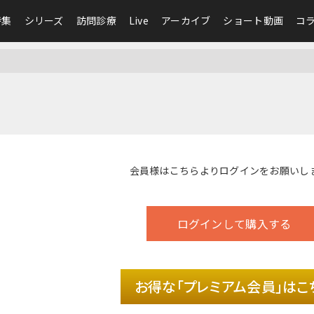
特集
シリーズ
訪問診療
Live
アーカイブ
ショート動画
コ
会員様は
こちら
よりログインをお願いし
ログインして購入する
お得な「プレミアム会員」はこ