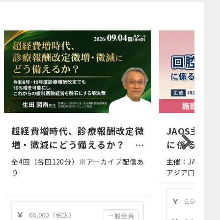
超経費増時代、診療報酬改定微
JAOS主催
増・微減にどう備えるか？ ～
に係る研修
令和8年・10年度診療報酬改定
会）
全4回（各回120分）※アーカイブ配信あ
主催：JAOS（
でも10％増を可能にし、これか
り
アジア口腔保健
らの歯科医院経営を盤石にする
解決策～
6,600（税
66,000（税込）
一般会員