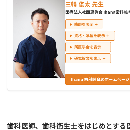
三輪 俊太 先生
医療法人社団恵眞会 Ihana歯科岐
略歴を表示 ＋
資格・学位を表示 ＋
所属学会を表示 ＋
研究論文を表示 ＋
Ihana 歯科岐阜のホームペー
歯科医師、歯科衛生士をはじめとする