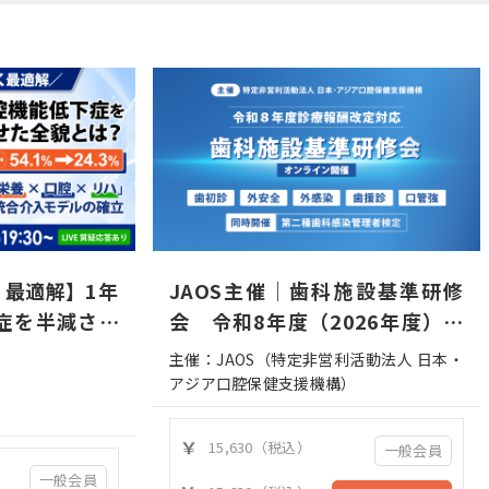
く最適解】1年
JAOS主催｜歯科施設基準研修
症を半減させ
会 令和8年度（2026年度）診
療報酬改定対応
主催：JAOS（特定非営利活動法人 日本・
アジア口腔保健支援機構）
15,630（税込）
一般会員
一般会員