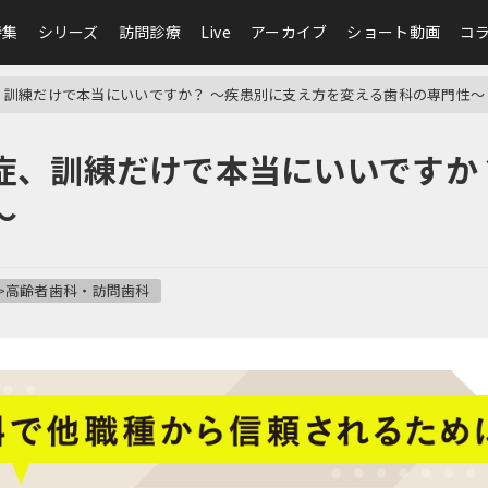
特集
シリーズ
訪問診療
Live
アーカイブ
ショート動画
コ
、訓練だけで本当にいいですか？ ～疾患別に支え方を変える歯科の専門性～
症、訓練だけで本当にいいですか
～
>高齢者歯科・訪問歯科