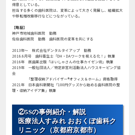
得意としている。
担当する多くの歯科医院は、変革によって大きく発展し、組織拡大
や移転増改築移行などにつながっている。
【略歴】
神戸市地域歯科医院 勤務
佐伯歯科医院 勤務 歯科医院の変革を共にする
2013年～ 株式会社デンタルタイアップ 勤務
2016.6月号 歯科衛生士「DH・DAワークを視える化！」執筆
2016年 医歯薬出版「はいしゃさんの仕事カイゼン術」執筆
2019年 一般社団法人／特定非営利活動法人ハウスキーピング協
会
「整理収納アドバイザー®オフィス＆ホーム」資格取得
2021年 日本歯科新聞社「100円グッズから始める歯科医院の整
理・収納アイデア集」執筆
②5Sの事例紹介・解説
医療法人すみれ おおくぼ歯科ク
リニック（京都府京都市）