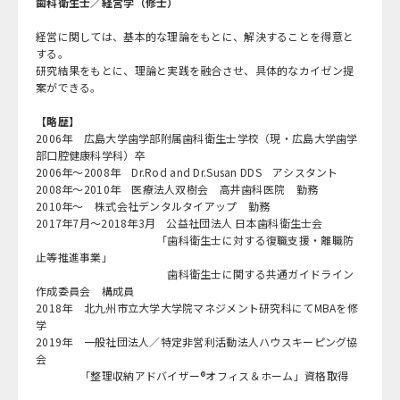
歯科衛生士／経営学（修士）
経営に関しては、基本的な理論をもとに、解決することを得意と
する。
研究結果をもとに、理論と実践を融合させ、具体的なカイゼン提
案ができる。
【略歴】
2006年 広島大学歯学部附属歯科衛生士学校（現・広島大学歯学
部口腔健康科学科）卒
2006年～2008年 Dr.Rod and Dr.Susan DDS アシスタント
2008年～2010年 医療法人双樹会 高井歯科医院 勤務
2010年～ 株式会社デンタルタイアップ 勤務
2017年7月～2018年3月 公益社団法人 日本歯科衛生士会
「歯科衛生士に対する復職支援・離職防
止等推進事業」
歯科衛生士に関する共通ガイドライン
作成委員会 構成員
2018年 北九州市立大学大学院マネジメント研究科にてMBAを修
学
2019年 一般社団法人／特定非営利活動法人ハウスキーピング協
会
「整理収納アドバイザー®オフィス＆ホーム」資格取得