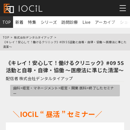
TOP
新着
特集
シリーズ
訪問診療
Live
アーカイブ
ショ
TOP
株式会社デンタルタイアップ
《キレイ！安心して！働けるクリニック》#09 5S活動と自尊・自律・協働 ～医療法に準じた
清潔～
《キレイ！安心して！働けるクリニック》#09 5S
活動と自尊・自律・協働 ～医療法に準じた清潔～
配信者
株式会社デンタルタイアップ
歯科>経営・マネージメント>経営・開業 医科>終了したセミナ
ー
＼IOCiL “ 昼活 ” セミナー／