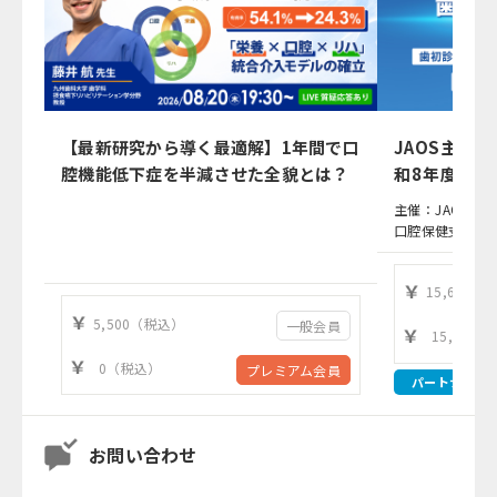
【最新研究から導く最適解】1年間で口
JAOS主催
腔機能低下症を半減させた全貌とは？
和8年度（2
応
主催：JAOS（
口腔保健支援機
15,630（
5,500（税込）
一般会員
15,630
0（税込）
プレミアム会員
パートナー
お問い合わせ