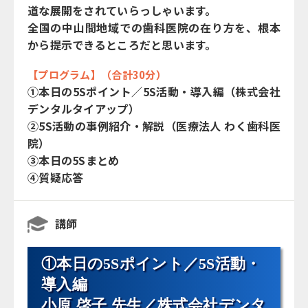
道な展開をされていらっしゃいます。
全国の中山間地域での歯科医院の在り方を、根本
から提示できるところだと思います。
【プログラム】（合計30分）
①本日の5Sポイント／5S活動・導入編（株式会社
デンタルタイアップ）
②5S活動の事例紹介・解説（医療法人 わく歯科医
院）
③本日の5Sまとめ
④質疑応答
講師
①本日の5Sポイント／5S活動・
導入編
小原 啓子 先生／株式会社デンタ