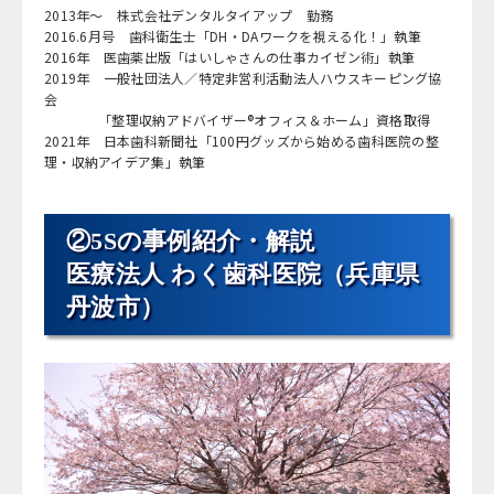
2013年～ 株式会社デンタルタイアップ 勤務
2016.6月号 歯科衛生士「DH・DAワークを視える化！」執筆
2016年 医歯薬出版「はいしゃさんの仕事カイゼン術」執筆
2019年 一般社団法人／特定非営利活動法人ハウスキーピング協
会
「整理収納アドバイザー®オフィス＆ホーム」資格取得
2021年 日本歯科新聞社「100円グッズから始める歯科医院の整
理・収納アイデア集」執筆
②5Sの事例紹介・解説
医療法人 わく歯科医院（兵庫県
丹波市）