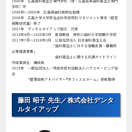
1980年 広島歯科衛生士専門学校（現・広島高等歯科衛生士専門
学校）卒
1980年～2006年 広島県歯科医師会勤務
2006年 広島大学大学院社会科学研究科マネジメント専攻（経営
戦略研究室）終了
2007年 デンタルタイアップ設立 代表
2014年4月～2020年3月 客員教授 神奈川歯科大学短期大学部
2017年7月～2018年3月 公益社団法人 日本歯科衛生士会
「歯科衛生士に対する復職支援・離職防
止等推進事業」
歯科衛生士に関する共通ガイドライン
作成委員会 構成員
2019年 一般社団法人／特定非営利活動法人ハウスキーピング協
会
「整理収納アドバイザー®オフィス＆ホーム」資格取得
藤田 昭子 先生／株式会社デンタ
ルタイアップ