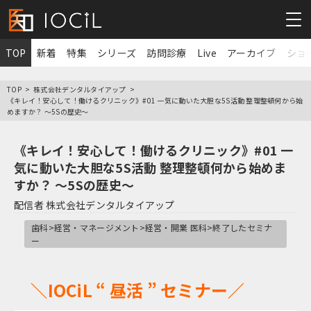
TOP
新着
特集
シリーズ
訪問診療
Live
アーカイブ
ショ
TOP
株式会社デンタルタイアップ
《キレイ！安心して！働けるクリニック》#01 一気に動いた大胆な5S活動 整理整頓何から始
めますか？ ～5Sの歴史～
《キレイ！安心して！働けるクリニック》#01 一
気に動いた大胆な5S活動 整理整頓何から始めま
すか？ ～5Sの歴史～
配信者
株式会社デンタルタイアップ
歯科>経営・マネージメント>経営・開業 医科>終了したセミナ
ー
＼IOCiL “ 昼活 ” セミナー／