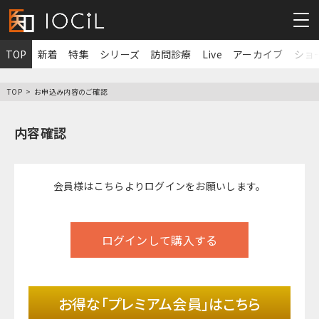
TOP
新着
特集
シリーズ
訪問診療
Live
アーカイブ
ショ
TOP
お申込み内容のご確認
内容確認
会員様は
こちら
よりログインをお願いします。
ログインして購入する
お得な「プレミアム会員」はこちら