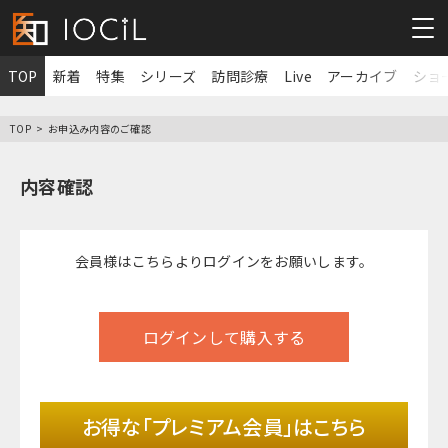
TOP
新着
特集
シリーズ
訪問診療
Live
アーカイブ
ショ
TOP
お申込み内容のご確認
内容確認
会員様は
こちら
よりログインをお願いします。
ログインして購入する
お得な「プレミアム会員」はこちら